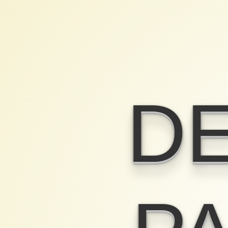
Designer
Paranoia
Drupal
Theme
bauen,
DE
wenn
der
Designer
eine
PA
Abneigung
gegen