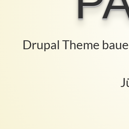
rechteckige
Bilder
hat
Drupal Theme bauen,
Jürgen
Haas
-
Jür
@jurgenhaas
20.
Mai
2021