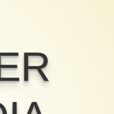
ER
IA