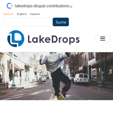
Direkt zum Inhalt
lakedrops-drupal-contributions
Deutsch
Englisch
Español
Suche
Main Image
Bild