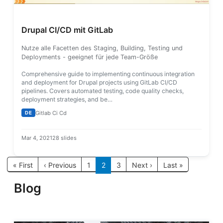
Drupal CI/CD mit GitLab
Nutze alle Facetten des Staging, Building, Testing und
Deployments - geeignet für jede Team-Größe
Comprehensive guide to implementing continuous integration
and deployment for Drupal projects using GitLab CI/CD
pipelines. Covers automated testing, code quality checks,
deployment strategies, and be…
Gitlab Ci Cd
DE
Mar 4, 2021
28 slides
Seitennummerierung
Erste Seite
Vorherige Seite
Nächste Seite
Letzte Seite
« First
‹ Previous
1
2
3
Next ›
Last »
Blog