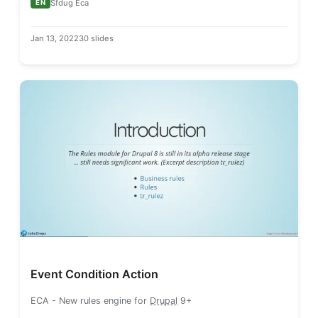
Sfdug Eca
EN
Jan 13, 2022
30 slides
Event Condition Action
ECA
- New rules engine for
Drupal
9+