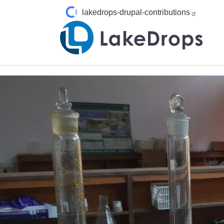
Direkt zum Inhalt
lakedrops-drupal-contributions
Main Image
Bild