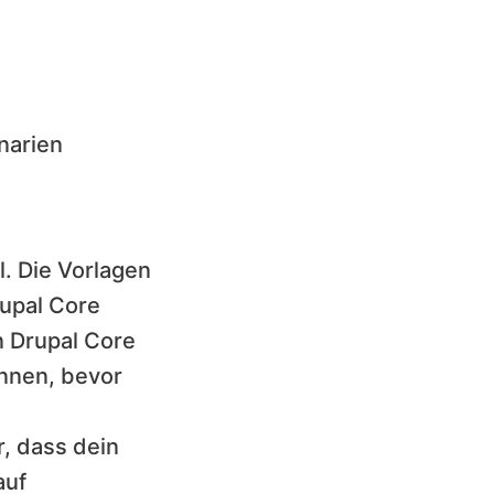
narien
l. Die Vorlagen
rupal Core
n Drupal Core
ennen, bevor
r, dass dein
auf