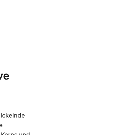
ve
wickelnde
e
-Kerns und