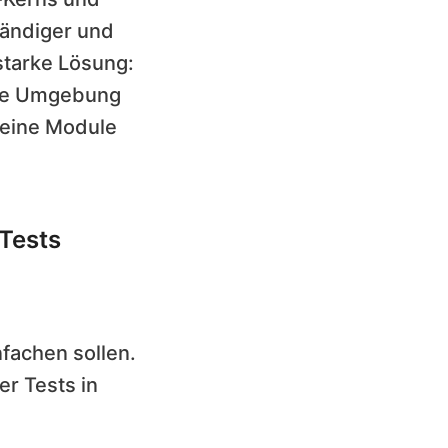
wändiger und
sstarke Lösung:
erte Umgebung
 deine Module
 Tests
fachen sollen.
r Tests in