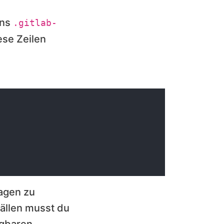
ens
.gitlab-
ese Zeilen
lagen zu
ällen musst du