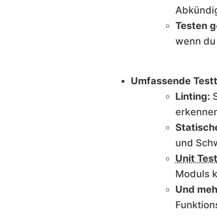
Abkündig
Testen g
wenn du 
Umfassende Test
Linting:
S
erkenne
Statisch
und Schw
Unit Tes
Moduls k
Und meh
Funktion