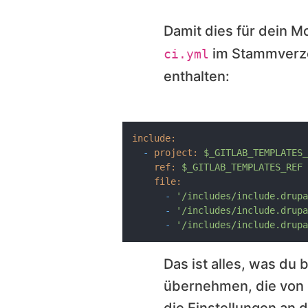
Damit dies für dein M
im Stammverzei
ci.yml
enthalten:
include:
-
project:
$_GITLAB_TEMPLATES_
ref:
$_GITLAB_TEMPLATES_REF
file:
-
'/includes/include.drupa
-
'/includes/include.drupa
-
'/includes/include.drupa
Das ist alles, was du
übernehmen, die von 