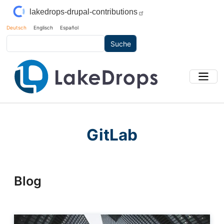
Direkt zum Inhalt
lakedrops-drupal-contributions
Deutsch
Englisch
Español
Suche
GitLab
Blog