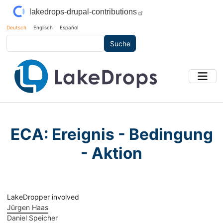
Direkt zum Inhalt
lakedrops-drupal-contributions
Deutsch
Englisch
Español
Suche
ECA: Ereignis - Bedingung
- Aktion
LakeDropper involved
Jürgen Haas
Daniel Speicher