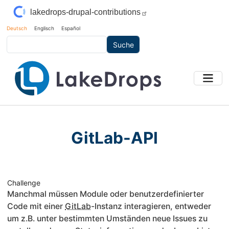
Direkt zum Inhalt
lakedrops-drupal-contributions
Deutsch
Englisch
Español
Suche
GitLab-API
Challenge
Manchmal müssen Module oder benutzerdefinierter
Code mit einer
GitLab
-Instanz interagieren, entweder
um z.B. unter bestimmten Umständen neue Issues zu