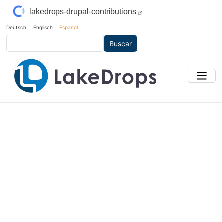
Pasar al contenido principal
lakedrops-drupal-contributions
Deutsch
Englisch
Español
Buscar