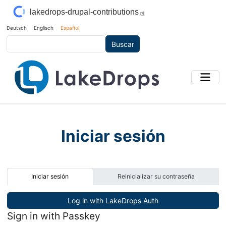
Pasar al contenido principal
lakedrops-drupal-contributions
Deutsch
Englisch
Español
Buscar
Iniciar sesión
Solapas principales
Iniciar sesión
Reinicializar su contraseña
Sign in with Passkey