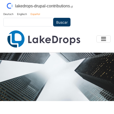
Pasar al contenido principal
lakedrops-drupal-contributions
Deutsch
Englisch
Español
Buscar
Main Image
Imagen