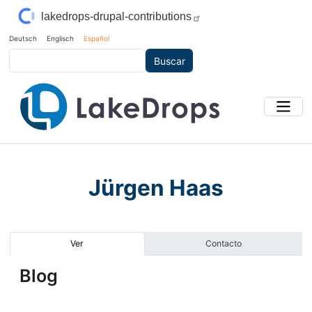
Pasar al contenido principal
lakedrops-drupal-contributions
Deutsch
Englisch
Español
Buscar
Jürgen Haas
Solapas principales
Ver
Contacto
Blog