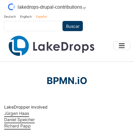
Pasar al contenido principal
lakedrops-drupal-contributions
Deutsch
Englisch
Español
Buscar
BPMN.iO
LakeDropper involved
Jürgen Haas
Daniel Speicher
Richard Papp